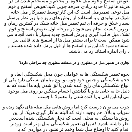
تعویض اسفنج و فوم مبل علاوه بر محکم و مستحکم شدن آن در
هزینه ها نیز تا حدود زیادی صرفه جویی کنید.تعویض اسفنج و فوم
مبل نوعی تعمیرمبل است که این کار توسط تعمیرکار مبل خانه
شیک در تولیدی و با استفاده از روش های روز دنیا زیر نظر پرسنل
بسیار خلاق و حرفه ای تیم تعمیر مبل خانه شیک در کمترین زمان و
برترین کیفیت انجام می شود در مرحله اول تعویض اسفنج و فوم
تشک مبل قالب گیری و برش اسفنج جدید بسیار با دقت انجام می
شود ممکن است تا برای بیشتر مبل ها از اسفنج های قالبی نیز
استفاده شود که این نوع اسفنج ها از قبل برش داده شده هستند و
دارای اندازه استاندارد می باشند.
نجاری در تعمیر مبل در مطهری و در منطقه مطهری چه مراحلی دارد؟
نحوه تعمیر شکستگی ها به عواملی چون محل شکستگی ابعاد و
حجم شکستگی و جنس خود چوب و نوع مبلمان بستگی دارد.یکی از
انواع شکستگی های رایج کنده شدن یا لق شدن پایه ها است که به
دلیل جا به جایی بد و یا گذاشتن اجسام سنگین بر روی مبل بوجود
می آید.این لقی و یا کنده شدن را معمولا با چسب
چوب می توان درست کرد.اما روش هایی مثل میله های نگهدارنده و
سوپاپ و بلاک هم وجود دارند که البته به کار گیری هریک از این
روش ها بستگی به محلی است که دچار شکستگی شده است.در
نظر داشته باشید که برای تعمیر شکستگی مبل بهتر است زودتر
اقدام کنید تا اوضاع مبل شما وخیم تر نشود.در مواردی که با