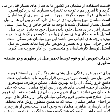
قدمت استفاده از مبلمان در کشور ما به سال های بسیار قبل بر می
گردد و تا امروز هم با توجه به تغییرات بسیاری که در دکوراسیون
خانه های افراد صورت گرفته مورد استقبال بسیاری از مخاطبان
است مبلمان تنوع بسیار زیادی در مدل دارد که در بین آن ها از مبل
استیل بسیار استقبال شده با توجه به ظاهر خاص و زیبا مبل استیل
بیشتر افراد برای مجلل جلوه دادن منزل خود به دنبال خرید مبل
استیل با منبت کاری های بسیار زیبا و باشکوه در رنگ های خاص و
ویژه پارچه های اعیانی می باشند این نوع مبلمان هم ممکن است
دچار خرابی شود و به تعمیر و تعویض نیاز پیدا نماید تعمیرات مبل
استیل توسط کارشناسان و متخصصین این کار صورت می گیرد.
خدمات تعویض ابر و فوم توسط تعمیر مبل در مطهری و در منطقه
مطهری
برای تعمیر فرو رفتگی مبل پشتی نشیمنگاه کوسن اسفنج فوم و
فنر مبل می بایست مورد بررسی قرار بگیرند تا با شناسایی علت
دقیق فرو رفتگی ان را به بهترین شکل ممکن برطرف نمود.فرو
رفتگی از جمله اسیب های شایع در بین انواع مبلمان است که حتی
علت ان می تواند ناشی از فریم معیوب ان نیز باشد و حتما باید فریم
مبل اصلاح شود.تعمیر فرو رفتگی مبلمان یکی از راهکار های موثر
بر احیای ظاهر مبلمان است که به همین منظور روش های مختلفی
برای بازسازی ظاهری مبلمان به وجود امده است.پیش از هر چیزی
لازم است اشاره کنیم که هیچ گونه روش خانگی برای تعمیرات فرو