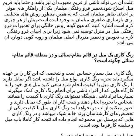
علت ان می تواند ناشی از فریم معیوب ان نیز باشد و حتما باید فریم
مبل اصلاح شود.تعمیر فرو رفتگی مبلمان یکی از راهکار های موثر
بر احیای ظاهر مبلمان است که به همین منظور روش های مختلفی
برای بازسازی ظاهری مبلمان به وجود امده است.پیش از هر چیزی
لازم است اشاره کنیم که هیچ گونه روش خانگی برای تعمیرات فرو
رفتگی مبل در منزل توصیه نمی شود زیرا برای احیای فرو رفتگی
لازم به تعویض و تعمیر متریال اصلی مبلمان و رویه کوبی دوباره ان
می باشد
رنگ کاری یک مبل در قائم مقام-سنائی و در منطقه قائم مقام-
سنائی چگونه است؟
رنگ کاری مبل بسیار حساس است و شخصی که این کار را بر عهده
میگیرد باید تجربه رنگ کاری انواع مبل را داشته باشد.اگر تمایل دارید
تا رنگ کاری مبل با کیفیت انجام شود سعی کنید مبل های خود را به
کارگاه هایی که از افراد ناشی برای انجام رنگ کاری کمک میگیرند
نسپارید.افراد ناشی هیچگاه نمیتوانند رنگ کاری با کیفیت را همانند
اشخاص با تجربه انجام دهند و نتیجه کار آن طور که تمایل دارید و
تصور میکنید از آب در نخواهد آمد.رنگ کاری مبل با کیفیت یکی از
تخصص های کارشناسان برند خانه شیک میباشد و در رنگ کاری
هایی که پرسنل این مجموعه انجام داده اند نتیجه کار کاملا باب میل
و سلیقه کارفرما بوده است.
چرا باید تعویض ابر و فوم انجام دهیم؟