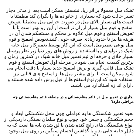
تشک مبل معمولا بر اثر زیاد نشستن ممکن است بعد از مدتی دچار
تغییر حالت شود که بسیاری از خانواده ها را نگران کند مطمئنا با
قیمت های بسیار بالای مبل در صورت خرابی مبل مطمئنا تعویض
اسفنج و فوم مبل بسیار ارزان تر است از این رو بهتر است تا با
تعویض اسفنج و فوم مبل علاوه بر محکم و مستحکم شدن آن در
هزینه ها نیز تا حدود زیادی صرفه جویی کنید.تعویض اسفنج و فوم
مبل نوعی تعمیرمبل است که این کار توسط تعمیرکار مبل خانه
شیک در تولیدی و با استفاده از روش های روز دنیا زیر نظر پرسنل
بسیار خلاق و حرفه ای تیم تعمیر مبل خانه شیک در کمترین زمان و
برترین کیفیت انجام می شود در مرحله اول تعویض اسفنج و فوم
تشک مبل قالب گیری و برش اسفنج جدید بسیار با دقت انجام می
شود ممکن است تا برای بیشتر مبل ها از اسفنج های قالبی نیز
استفاده شود که این نوع اسفنج ها از قبل برش داده شده هستند و
دارای اندازه استاندارد می باشند.
نجاری در تعمیر مبل در قائم مقام-سنائی و در منطقه قائم مقام-سنائی چه
مراحلی دارد؟
نحوه تعمیر شکستگی ها به عواملی چون محل شکستگی ابعاد و
حجم شکستگی و جنس خود چوب و نوع مبلمان بستگی دارد.یکی از
انواع شکستگی های رایج کنده شدن یا لق شدن پایه ها است که به
دلیل جا به جایی بد و یا گذاشتن اجسام سنگین بر روی مبل بوجود