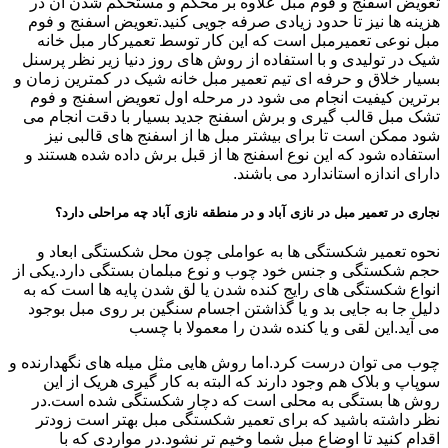
تعویض اسفنج و فوم مبل علاوه بر محکم و مستحکم شدن آن در
هزینه ها نیز تا حدود زیادی صرفه جویی کنید.تعویض اسفنج و فوم
مبل نوعی تعمیرمبل است که این کار توسط تعمیرکار مبل خانه
شیک در تولیدی و با استفاده از روش های روز دنیا زیر نظر پرسنل
بسیار خلاق و حرفه ای تیم تعمیر مبل خانه شیک در کمترین زمان و
برترین کیفیت انجام می شود در مرحله اول تعویض اسفنج و فوم
تشک مبل قالب گیری و برش اسفنج جدید بسیار با دقت انجام می
شود ممکن است تا برای بیشتر مبل ها از اسفنج های قالبی نیز
استفاده شود که این نوع اسفنج ها از قبل برش داده شده هستند و
دارای اندازه استاندارد می باشند.
نجاری در تعمیر مبل در نازی آباد و در منطقه نازی آباد چه مراحلی دارد؟
نحوه تعمیر شکستگی ها به عواملی چون محل شکستگی ابعاد و
حجم شکستگی و جنس خود چوب و نوع مبلمان بستگی دارد.یکی از
انواع شکستگی های رایج کنده شدن یا لق شدن پایه ها است که به
دلیل جا به جایی بد و یا گذاشتن اجسام سنگین بر روی مبل بوجود
می آید.این لقی و یا کنده شدن را معمولا با چسب
چوب می توان درست کرد.اما روش هایی مثل میله های نگهدارنده و
سوپاپ و بلاک هم وجود دارند که البته به کار گیری هریک از این
روش ها بستگی به محلی است که دچار شکستگی شده است.در
نظر داشته باشید که برای تعمیر شکستگی مبل بهتر است زودتر
اقدام کنید تا اوضاع مبل شما وخیم تر نشود.در مواردی که با