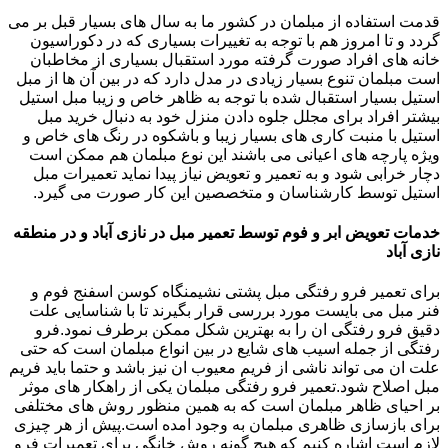
قدمت استفاده از مبلمان در کشور ما به سال های بسیار قبل بر می
گردد و تا امروز هم با توجه به تغییرات بسیاری که در دکوراسیون
خانه های افراد صورت گرفته مورد استقبال بسیاری از مخاطبان
است مبلمان تنوع بسیار زیادی در مدل دارد که در بین آن ها از مبل
استیل بسیار استقبال شده با توجه به ظاهر خاص و زیبا مبل استیل
بیشتر افراد برای مجلل جلوه دادن منزل خود به دنبال خرید مبل
استیل با منبت کاری های بسیار زیبا و باشکوه در رنگ های خاص و
ویژه پارچه های اعیانی می باشند این نوع مبلمان هم ممکن است
دچار خرابی شود و به تعمیر و تعویض نیاز پیدا نماید تعمیرات مبل
استیل توسط کارشناسان و متخصصین این کار صورت می گیرد.
خدمات تعویض ابر و فوم توسط تعمیر مبل در نازی آباد و در منطقه
نازی آباد
برای تعمیر فرو رفتگی مبل پشتی نشیمنگاه کوسن اسفنج فوم و
فنر مبل می بایست مورد بررسی قرار بگیرند تا با شناسایی علت
دقیق فرو رفتگی ان را به بهترین شکل ممکن برطرف نمود.فرو
رفتگی از جمله اسیب های شایع در بین انواع مبلمان است که حتی
علت ان می تواند ناشی از فریم معیوب ان نیز باشد و حتما باید فریم
مبل اصلاح شود.تعمیر فرو رفتگی مبلمان یکی از راهکار های موثر
بر احیای ظاهر مبلمان است که به همین منظور روش های مختلفی
برای بازسازی ظاهری مبلمان به وجود امده است.پیش از هر چیزی
لازم است اشاره کنیم که هیچ گونه روش خانگی برای تعمیرات فرو