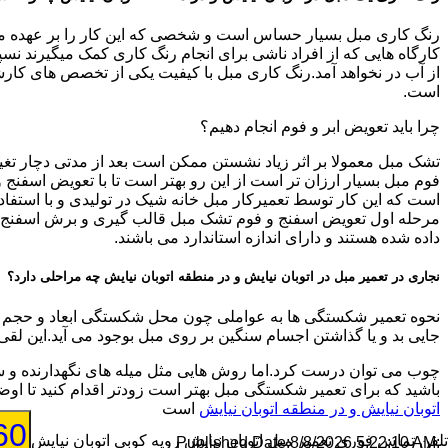
رنگ کاری مبل بسیار حساس است و شخصی که این کار را بر عهده میگیرد
کارگاه هایی که از افراد ناشی برای انجام رنگ کاری کمک میگیرند نسپار
از آب در نخواهد آمد.رنگ کاری مبل با کیفیت یکی از تخصص های کارشنا
است.
چرا باید تعویض ابر و فوم انجام دهیم؟
تشک مبل معمولا بر اثر زیاد نشستن ممکن است بعد از مدتی دچار تغیی
فوم مبل بسیار ارزان تر است از این رو بهتر است تا با تعویض اسفن
است که این کار توسط تعمیرکار مبل خانه شیک در تولیدی و با استفاد
مرحله اول تعویض اسفنج و فوم تشک مبل قالب گیری و برش اسفنج جدید
داده شده هستند و دارای اندازه استاندارد می باشند.
نجاری در تعمیر مبل در اتوبان نیایش و در منطقه اتوبان نیایش چه مراحلی دارد؟
نحوه تعمیر شکستگی ها به عواملی چون محل شکستگی ابعاد و حجم شک
جایی بد و یا گذاشتن اجسام سنگین بر روی مبل بوجود می آید.این لقی
چوب می توان درست کرد.اما روش هایی مثل میله های نگهدارنده و س
باشید که برای تعمیر شکستگی مبل بهتر است زودتر اقدام کنید تا 
اتوبان نیایش و در منطقه اتوبان نیایش
است
60
تلفن تماس فوری
تعمیر مبل اتوبان نیایش رویه کوبی اتوبان نیایش
8/8/2026 5:22:10 AM
:Published Date: