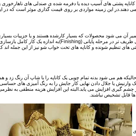
اناپه پشتی های آسیب دیده یا دفرمه شده ی صندلی های ناهارخوری یا
 می دهند.در این زمینه مواردی بر روی قیمت گذاری موثر است که در ا
تعمیر آن می شود محصولات که بسیار کارشده هستند و یا جزییات بسیاری
موثری بر میزان کار و در نتیجه دستمزد تعمیر خواهد بود.برخی کاره
ای تنظیم شونده و کاناپه های تخت خواب شو نیز از این جمله اند که
لیکه هم می شود بدنه تمام چوبی یک کاناپه را با شاپ آن رنگ زد و هم ت
یک وارنیش یا جلال دادن نهایی کار جایش را به رنگ آمیزی های حساسی
 چشم گیری افزایش می یابد.البته این افزایش هزینه منطقی به نظرم
ا قابل تشخیص نباشند.
ی