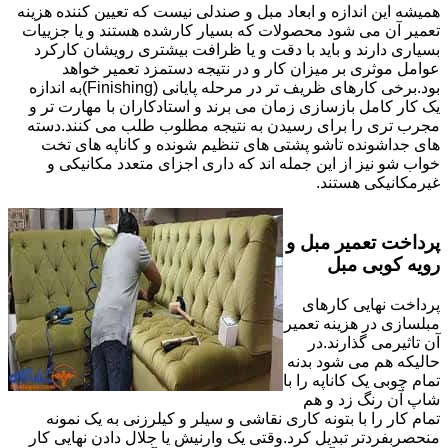
همیشه این اندازه و ابعاد مبل و صندلی نیست که تعیین کننده هزینه
تعمیر آن می شود محصولات که بسیار کارشده هستند و یا جزییات
بسیاری دارند و باید با دقت و یا ظرافت بیشتری رویشان کارکرد
عوامل موثری بر میزان کار و در نتیجه دستمزد تعمیر خواهد
بود.برخی کارهای ظریف تر در مرحله پایانی (Finishing)به اندازه
یک کار کامل بازسازی زمان می برند و استادکاران با مهارت تر و
مجرب تری را برای رسیدن به نتیجه مطلوب طلب می کنند.دسته
های جداشونده تاشو پشتی های تنظیم شونده و کاناپه های تخت
خواب شو نیز از این جمله اند که داری اجزای متعدد مکانیکی و
غیرمکانیکی هستند.
پرداخت تعمیر مبل و
رویه کوبی مبل
پرداخت نهایی کارهای
مبلسازی در هزینه تعمیر
آن تاثیرمی گذارند.در
حالیکه هم می شود بدنه
تمام چوبی یک کاناپه را با
شاپ آن رنگ زد و هم
تمام کار را با بتونه کاری نقاشی و سیلر و کیلرزنی به یک نمونه
منحصربفردتر تبدیل کرد.وقتی یک وارنیش یا جلال دادن نهایی کار