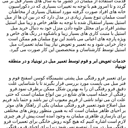
قدمت استفاده از مبلمان در کشور ما به سال های بسیار قبل بر می
گردد و تا امروز هم با توجه به تغییرات بسیاری که در دکوراسیون
خانه های افراد صورت گرفته مورد استقبال بسیاری از مخاطبان
است مبلمان تنوع بسیار زیادی در مدل دارد که در بین آن ها از مبل
استیل بسیار استقبال شده با توجه به ظاهر خاص و زیبا مبل استیل
بیشتر افراد برای مجلل جلوه دادن منزل خود به دنبال خرید مبل
استیل با منبت کاری های بسیار زیبا و باشکوه در رنگ های خاص و
ویژه پارچه های اعیانی می باشند این نوع مبلمان هم ممکن است
دچار خرابی شود و به تعمیر و تعویض نیاز پیدا نماید تعمیرات مبل
استیل توسط کارشناسان و متخصصین این کار صورت می گیرد.
خدمات تعویض ابر و فوم توسط تعمیر مبل در نوبنیاد و در منطقه
نوبنیاد
برای تعمیر فرو رفتگی مبل پشتی نشیمنگاه کوسن اسفنج فوم و
فنر مبل می بایست مورد بررسی قرار بگیرند تا با شناسایی علت
دقیق فرو رفتگی ان را به بهترین شکل ممکن برطرف نمود.فرو
رفتگی از جمله اسیب های شایع در بین انواع مبلمان است که حتی
علت ان می تواند ناشی از فریم معیوب ان نیز باشد و حتما باید فریم
مبل اصلاح شود.تعمیر فرو رفتگی مبلمان یکی از راهکار های موثر
بر احیای ظاهر مبلمان است که به همین منظور روش های مختلفی
برای بازسازی ظاهری مبلمان به وجود امده است.پیش از هر چیزی
لازم است اشاره کنیم که هیچ گونه روش خانگی برای تعمیرات فرو
رفتگی مبل در منزل توصیه نمی شود زیرا برای احیای فرو رفتگی