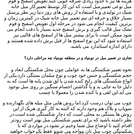
هزینه ها نیز تا حدود زیادی صرفه جویی کنید.تعویض اسفنج و فوم
مبل نوعی تعمیرمبل است که این کار توسط تعمیرکار مبل خانه
شیک در تولیدی و با استفاده از روش های روز دنیا زیر نظر پرسنل
بسیار خلاق و حرفه ای تیم تعمیر مبل خانه شیک در کمترین زمان و
برترین کیفیت انجام می شود در مرحله اول تعویض اسفنج و فوم
تشک مبل قالب گیری و برش اسفنج جدید بسیار با دقت انجام می
شود ممکن است تا برای بیشتر مبل ها از اسفنج های قالبی نیز
استفاده شود که این نوع اسفنج ها از قبل برش داده شده هستند و
دارای اندازه استاندارد می باشند.
نجاری در تعمیر مبل در نوبنیاد و در منطقه نوبنیاد چه مراحلی دارد؟
نحوه تعمیر شکستگی ها به عواملی چون محل شکستگی ابعاد و
حجم شکستگی و جنس خود چوب و نوع مبلمان بستگی دارد.یکی از
انواع شکستگی های رایج کنده شدن یا لق شدن پایه ها است که به
دلیل جا به جایی بد و یا گذاشتن اجسام سنگین بر روی مبل بوجود
می آید.این لقی و یا کنده شدن را معمولا با چسب
چوب می توان درست کرد.اما روش هایی مثل میله های نگهدارنده و
سوپاپ و بلاک هم وجود دارند که البته به کار گیری هریک از این
روش ها بستگی به محلی است که دچار شکستگی شده است.در
نظر داشته باشید که برای تعمیر شکستگی مبل بهتر است زودتر
اقدام کنید تا اوضاع مبل شما وخیم تر نشود.در مواردی که با
شکستگی چوب مبل تان مواجه می شوید فقط یک جواب خواهید