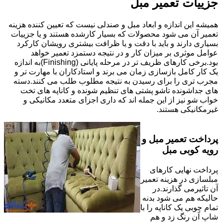
جزییات تعمیر مبل
همیشه این اندازه و ابعاد مبل و صندلی نیست که تعیین کننده هزینه
تعمیر آن می شود محصولات که بسیار کارشده هستند و یا جزییات
بسیاری دارند و باید با دقت و یا ظرافت بیشتری رویشان کارکرد
عوامل موثری بر میزان کار و در نتیجه دستمزد تعمیر خواهد
بود.برخی کارهای ظریف تر در مرحله پایانی (Finishing)به اندازه
یک کار کامل بازسازی زمان می برند و استادکاران با مهارت تر و
مجرب تری را برای رسیدن به نتیجه مطلوب طلب می کنند.دسته
های جداشونده تاشو پشتی های تنظیم شونده و کاناپه های تخت
خواب شو نیز از این جمله اند که داری اجزای متعدد مکانیکی و
غیرمکانیکی هستند.
پرداخت تعمیر مبل و
رویه کوبی مبل
پرداخت نهایی کارهای
مبلسازی در هزینه تعمیر
آن تاثیرمی گذارند.در
حالیکه هم می شود بدنه
تمام چوبی یک کاناپه را با
شاپ آن رنگ زد و هم