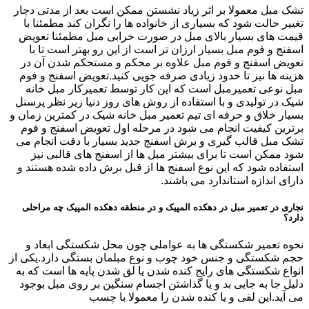
تشک مبل معمولا بر اثر زیاد نشستن ممکن است بعد از مدتی دچار
تغییر حالت شود که بسیاری از خانواده ها را نگران کند مطمئنا با
قیمت های بسیار بالای مبل در صورت خرابی مبل مطمئنا تعویض
اسفنج و فوم مبل بسیار ارزان تر است از این رو بهتر است تا با
تعویض اسفنج و فوم مبل علاوه بر محکم و مستحکم شدن آن در
هزینه ها نیز تا حدود زیادی صرفه جویی کنید.تعویض اسفنج و فوم
مبل نوعی تعمیرمبل است که این کار توسط تعمیرکار مبل خانه
شیک در تولیدی و با استفاده از روش های روز دنیا زیر نظر پرسنل
بسیار خلاق و حرفه ای تیم تعمیر مبل خانه شیک در کمترین زمان و
برترین کیفیت انجام می شود در مرحله اول تعویض اسفنج و فوم
تشک مبل قالب گیری و برش اسفنج جدید بسیار با دقت انجام می
شود ممکن است تا برای بیشتر مبل ها از اسفنج های قالبی نیز
استفاده شود که این نوع اسفنج ها از قبل برش داده شده هستند و
دارای اندازه استاندارد می باشند.
نجاری در تعمیر مبل در دهکده المپیک و در منطقه دهکده المپیک چه مراحلی
دارد؟
نحوه تعمیر شکستگی ها به عواملی چون محل شکستگی ابعاد و
حجم شکستگی و جنس خود چوب و نوع مبلمان بستگی دارد.یکی از
انواع شکستگی های رایج کنده شدن یا لق شدن پایه ها است که به
دلیل جا به جایی بد و یا گذاشتن اجسام سنگین بر روی مبل بوجود
می آید.این لقی و یا کنده شدن را معمولا با چسب