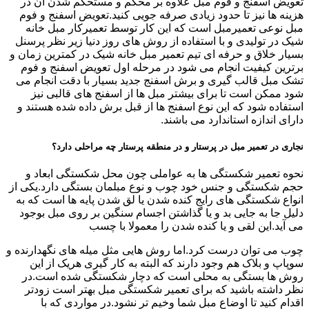
تعویض اسفنج و فوم مبل علاوه بر محکم و مستحکم شدن آن در
هزینه ها نیز تا حدود زیادی صرفه جویی کنید.تعویض اسفنج و فوم
مبل نوعی تعمیرمبل است که این کار توسط تعمیرکار مبل خانه
شیک در تولیدی و با استفاده از روش های روز دنیا زیر نظر پرسنل
بسیار خلاق و حرفه ای تیم تعمیر مبل خانه شیک در کمترین زمان و
برترین کیفیت انجام می شود در مرحله اول تعویض اسفنج و فوم
تشک مبل قالب گیری و برش اسفنج جدید بسیار با دقت انجام می
شود ممکن است تا برای بیشتر مبل ها از اسفنج های قالبی نیز
استفاده شود که این نوع اسفنج ها از قبل برش داده شده هستند و
دارای اندازه استاندارد می باشند.
نجاری در تعمیر مبل در پرستار و در منطقه پرستار چه مراحلی دارد؟
نحوه تعمیر شکستگی ها به عواملی چون محل شکستگی ابعاد و
حجم شکستگی و جنس خود چوب و نوع مبلمان بستگی دارد.یکی از
انواع شکستگی های رایج کنده شدن یا لق شدن پایه ها است که به
دلیل جا به جایی بد و یا گذاشتن اجسام سنگین بر روی مبل بوجود
می آید.این لقی و یا کنده شدن را معمولا با چسب
چوب می توان درست کرد.اما روش هایی مثل میله های نگهدارنده و
سوپاپ و بلاک هم وجود دارند که البته به کار گیری هریک از این
روش ها بستگی به محلی است که دچار شکستگی شده است.در
نظر داشته باشید که برای تعمیر شکستگی مبل بهتر است زودتر
اقدام کنید تا اوضاع مبل شما وخیم تر نشود.در مواردی که با