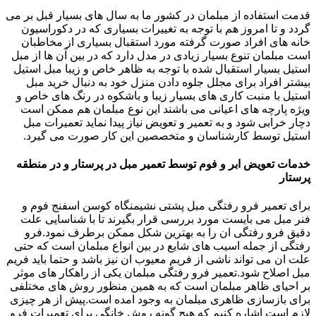
قدمت استفاده از مبلمان در کشور ما به سال های بسیار قبل بر می
گردد و تا امروز هم با توجه به تغییرات بسیاری که در دکوراسیون
خانه های افراد صورت گرفته مورد استقبال بسیاری از مخاطبان
است مبلمان تنوع بسیار زیادی در مدل دارد که در بین آن ها از مبل
استیل بسیار استقبال شده با توجه به ظاهر خاص و زیبا مبل استیل
بیشتر افراد برای مجلل جلوه دادن منزل خود به دنبال خرید مبل
استیل با منبت کاری های بسیار زیبا و باشکوه در رنگ های خاص و
ویژه پارچه های اعیانی می باشند این نوع مبلمان هم ممکن است
دچار خرابی شود و به تعمیر و تعویض نیاز پیدا نماید تعمیرات مبل
استیل توسط کارشناسان و متخصصین این کار صورت می گیرد.
خدمات تعویض ابر و فوم توسط تعمیر مبل در پرستار و در منطقه
پرستار
برای تعمیر فرو رفتگی مبل پشتی نشیمنگاه کوسن اسفنج فوم و
فنر مبل می بایست مورد بررسی قرار بگیرند تا با شناسایی علت
دقیق فرو رفتگی ان را به بهترین شکل ممکن برطرف نمود.فرو
رفتگی از جمله اسیب های شایع در بین انواع مبلمان است که حتی
علت ان می تواند ناشی از فریم معیوب ان نیز باشد و حتما باید فریم
مبل اصلاح شود.تعمیر فرو رفتگی مبلمان یکی از راهکار های موثر
بر احیای ظاهر مبلمان است که به همین منظور روش های مختلفی
برای بازسازی ظاهری مبلمان به وجود امده است.پیش از هر چیزی
لازم است اشاره کنیم که هیچ گونه روش خانگی برای تعمیرات فرو