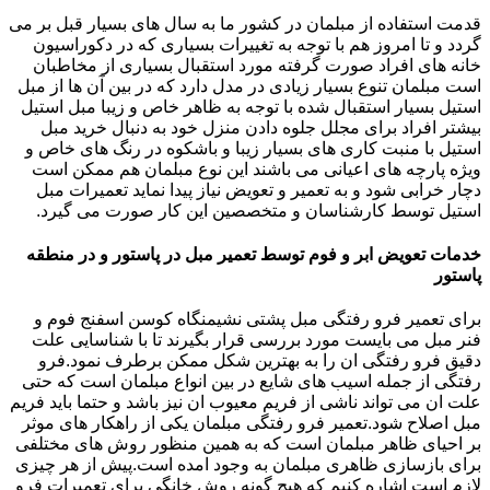
قدمت استفاده از مبلمان در کشور ما به سال های بسیار قبل بر می
گردد و تا امروز هم با توجه به تغییرات بسیاری که در دکوراسیون
خانه های افراد صورت گرفته مورد استقبال بسیاری از مخاطبان
است مبلمان تنوع بسیار زیادی در مدل دارد که در بین آن ها از مبل
استیل بسیار استقبال شده با توجه به ظاهر خاص و زیبا مبل استیل
بیشتر افراد برای مجلل جلوه دادن منزل خود به دنبال خرید مبل
استیل با منبت کاری های بسیار زیبا و باشکوه در رنگ های خاص و
ویژه پارچه های اعیانی می باشند این نوع مبلمان هم ممکن است
دچار خرابی شود و به تعمیر و تعویض نیاز پیدا نماید تعمیرات مبل
استیل توسط کارشناسان و متخصصین این کار صورت می گیرد.
خدمات تعویض ابر و فوم توسط تعمیر مبل در پاستور و در منطقه
پاستور
برای تعمیر فرو رفتگی مبل پشتی نشیمنگاه کوسن اسفنج فوم و
فنر مبل می بایست مورد بررسی قرار بگیرند تا با شناسایی علت
دقیق فرو رفتگی ان را به بهترین شکل ممکن برطرف نمود.فرو
رفتگی از جمله اسیب های شایع در بین انواع مبلمان است که حتی
علت ان می تواند ناشی از فریم معیوب ان نیز باشد و حتما باید فریم
مبل اصلاح شود.تعمیر فرو رفتگی مبلمان یکی از راهکار های موثر
بر احیای ظاهر مبلمان است که به همین منظور روش های مختلفی
برای بازسازی ظاهری مبلمان به وجود امده است.پیش از هر چیزی
لازم است اشاره کنیم که هیچ گونه روش خانگی برای تعمیرات فرو