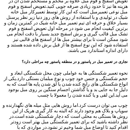
تعویض اسفنج و فوم مبل علاوه بر محکم و مستحکم شدن آن در
هزینه ها نیز تا حدود زیادی صرفه جویی کنید.تعویض اسفنج و فوم
مبل نوعی تعمیرمبل است که این کار توسط تعمیرکار مبل خانه
شیک در تولیدی و با استفاده از روش های روز دنیا زیر نظر پرسنل
بسیار خلاق و حرفه ای تیم تعمیر مبل خانه شیک در کمترین زمان و
برترین کیفیت انجام می شود در مرحله اول تعویض اسفنج و فوم
تشک مبل قالب گیری و برش اسفنج جدید بسیار با دقت انجام می
شود ممکن است تا برای بیشتر مبل ها از اسفنج های قالبی نیز
استفاده شود که این نوع اسفنج ها از قبل برش داده شده هستند و
دارای اندازه استاندارد می باشند.
نجاری در تعمیر مبل در پاستور و در منطقه پاستور چه مراحلی دارد؟
نحوه تعمیر شکستگی ها به عواملی چون محل شکستگی ابعاد و
حجم شکستگی و جنس خود چوب و نوع مبلمان بستگی دارد.یکی از
انواع شکستگی های رایج کنده شدن یا لق شدن پایه ها است که به
دلیل جا به جایی بد و یا گذاشتن اجسام سنگین بر روی مبل بوجود
می آید.این لقی و یا کنده شدن را معمولا با چسب
چوب می توان درست کرد.اما روش هایی مثل میله های نگهدارنده و
سوپاپ و بلاک هم وجود دارند که البته به کار گیری هریک از این
روش ها بستگی به محلی است که دچار شکستگی شده است.در
نظر داشته باشید که برای تعمیر شکستگی مبل بهتر است زودتر
اقدام کنید تا اوضاع مبل شما وخیم تر نشود.در مواردی که با