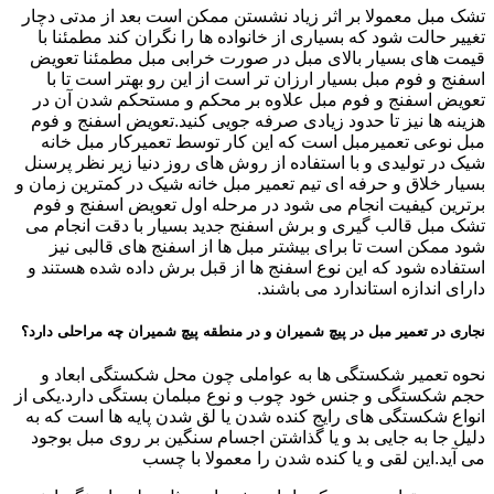
تشک مبل معمولا بر اثر زیاد نشستن ممکن است بعد از مدتی دچار
تغییر حالت شود که بسیاری از خانواده ها را نگران کند مطمئنا با
قیمت های بسیار بالای مبل در صورت خرابی مبل مطمئنا تعویض
اسفنج و فوم مبل بسیار ارزان تر است از این رو بهتر است تا با
تعویض اسفنج و فوم مبل علاوه بر محکم و مستحکم شدن آن در
هزینه ها نیز تا حدود زیادی صرفه جویی کنید.تعویض اسفنج و فوم
مبل نوعی تعمیرمبل است که این کار توسط تعمیرکار مبل خانه
شیک در تولیدی و با استفاده از روش های روز دنیا زیر نظر پرسنل
بسیار خلاق و حرفه ای تیم تعمیر مبل خانه شیک در کمترین زمان و
برترین کیفیت انجام می شود در مرحله اول تعویض اسفنج و فوم
تشک مبل قالب گیری و برش اسفنج جدید بسیار با دقت انجام می
شود ممکن است تا برای بیشتر مبل ها از اسفنج های قالبی نیز
استفاده شود که این نوع اسفنج ها از قبل برش داده شده هستند و
دارای اندازه استاندارد می باشند.
نجاری در تعمیر مبل در پیچ شمیران و در منطقه پیچ شمیران چه مراحلی دارد؟
نحوه تعمیر شکستگی ها به عواملی چون محل شکستگی ابعاد و
حجم شکستگی و جنس خود چوب و نوع مبلمان بستگی دارد.یکی از
انواع شکستگی های رایج کنده شدن یا لق شدن پایه ها است که به
دلیل جا به جایی بد و یا گذاشتن اجسام سنگین بر روی مبل بوجود
می آید.این لقی و یا کنده شدن را معمولا با چسب