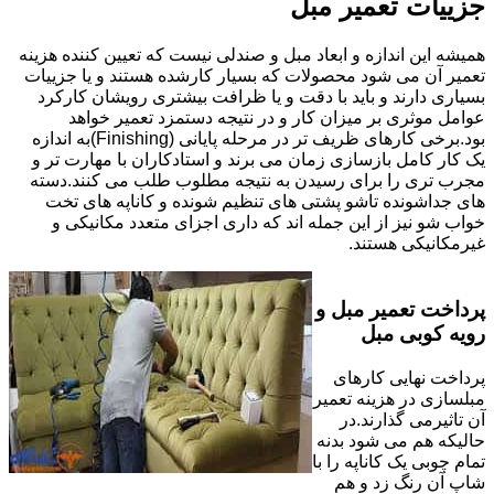
جزییات تعمیر مبل
همیشه این اندازه و ابعاد مبل و صندلی نیست که تعیین کننده هزینه
تعمیر آن می شود محصولات که بسیار کارشده هستند و یا جزییات
بسیاری دارند و باید با دقت و یا ظرافت بیشتری رویشان کارکرد
عوامل موثری بر میزان کار و در نتیجه دستمزد تعمیر خواهد
بود.برخی کارهای ظریف تر در مرحله پایانی (Finishing)به اندازه
یک کار کامل بازسازی زمان می برند و استادکاران با مهارت تر و
مجرب تری را برای رسیدن به نتیجه مطلوب طلب می کنند.دسته
های جداشونده تاشو پشتی های تنظیم شونده و کاناپه های تخت
خواب شو نیز از این جمله اند که داری اجزای متعدد مکانیکی و
غیرمکانیکی هستند.
پرداخت تعمیر مبل و
رویه کوبی مبل
پرداخت نهایی کارهای
مبلسازی در هزینه تعمیر
آن تاثیرمی گذارند.در
حالیکه هم می شود بدنه
تمام چوبی یک کاناپه را با
شاپ آن رنگ زد و هم