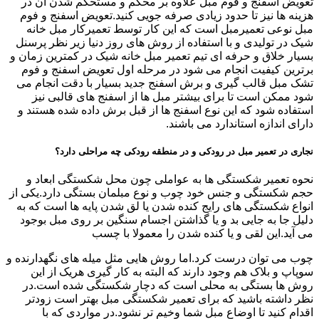
تعویض اسفنج و فوم مبل علاوه بر محکم و مستحکم شدن آن در
هزینه ها نیز تا حدود زیادی صرفه جویی کنید.تعویض اسفنج و فوم
مبل نوعی تعمیرمبل است که این کار توسط تعمیرکار مبل خانه
شیک در تولیدی و با استفاده از روش های روز دنیا زیر نظر پرسنل
بسیار خلاق و حرفه ای تیم تعمیر مبل خانه شیک در کمترین زمان و
برترین کیفیت انجام می شود در مرحله اول تعویض اسفنج و فوم
تشک مبل قالب گیری و برش اسفنج جدید بسیار با دقت انجام می
شود ممکن است تا برای بیشتر مبل ها از اسفنج های قالبی نیز
استفاده شود که این نوع اسفنج ها از قبل برش داده شده هستند و
دارای اندازه استاندارد می باشند.
نجاری در تعمیر مبل در رودکی و در منطقه رودکی چه مراحلی دارد؟
نحوه تعمیر شکستگی ها به عواملی چون محل شکستگی ابعاد و
حجم شکستگی و جنس خود چوب و نوع مبلمان بستگی دارد.یکی از
انواع شکستگی های رایج کنده شدن یا لق شدن پایه ها است که به
دلیل جا به جایی بد و یا گذاشتن اجسام سنگین بر روی مبل بوجود
می آید.این لقی و یا کنده شدن را معمولا با چسب
چوب می توان درست کرد.اما روش هایی مثل میله های نگهدارنده و
سوپاپ و بلاک هم وجود دارند که البته به کار گیری هریک از این
روش ها بستگی به محلی است که دچار شکستگی شده است.در
نظر داشته باشید که برای تعمیر شکستگی مبل بهتر است زودتر
اقدام کنید تا اوضاع مبل شما وخیم تر نشود.در مواردی که با