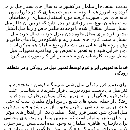
قدمت استفاده از مبلمان در کشور ما به سال های بسیار قبل بر می
گردد و تا امروز هم با توجه به تغییرات بسیاری که در دکوراسیون
خانه های افراد صورت گرفته مورد استقبال بسیاری از مخاطبان
است مبلمان تنوع بسیار زیادی در مدل دارد که در بین آن ها از مبل
استیل بسیار استقبال شده با توجه به ظاهر خاص و زیبا مبل استیل
بیشتر افراد برای مجلل جلوه دادن منزل خود به دنبال خرید مبل
استیل با منبت کاری های بسیار زیبا و باشکوه در رنگ های خاص و
ویژه پارچه های اعیانی می باشند این نوع مبلمان هم ممکن است
دچار خرابی شود و به تعمیر و تعویض نیاز پیدا نماید تعمیرات مبل
استیل توسط کارشناسان و متخصصین این کار صورت می گیرد.
خدمات تعویض ابر و فوم توسط تعمیر مبل در رودکی و در منطقه
رودکی
برای تعمیر فرو رفتگی مبل پشتی نشیمنگاه کوسن اسفنج فوم و
فنر مبل می بایست مورد بررسی قرار بگیرند تا با شناسایی علت
دقیق فرو رفتگی ان را به بهترین شکل ممکن برطرف نمود.فرو
رفتگی از جمله اسیب های شایع در بین انواع مبلمان است که حتی
علت ان می تواند ناشی از فریم معیوب ان نیز باشد و حتما باید فریم
مبل اصلاح شود.تعمیر فرو رفتگی مبلمان یکی از راهکار های موثر
بر احیای ظاهر مبلمان است که به همین منظور روش های مختلفی
برای بازسازی ظاهری مبلمان به وجود امده است.پیش از هر چیزی
لازم است اشاره کنیم که هیچ گونه روش خانگی برای تعمیرات فرو