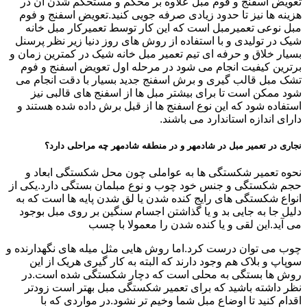
تعویض اسفنج و فوم مبل علاوه بر محکم و مستحکم شدن آن در
هزینه ها نیز تا حدود زیادی صرفه جویی کنید.تعویض اسفنج و فوم
مبل نوعی تعمیرمبل است که این کار توسط تعمیرکار مبل خانه
شیک در تولیدی و با استفاده از روش های روز دنیا زیر نظر پرسنل
بسیار خلاق و حرفه ای تیم تعمیر مبل خانه شیک در کمترین زمان و
برترین کیفیت انجام می شود در مرحله اول تعویض اسفنج و فوم
تشک مبل قالب گیری و برش اسفنج جدید بسیار با دقت انجام می
شود ممکن است تا برای بیشتر مبل ها از اسفنج های قالبی نیز
استفاده شود که این نوع اسفنج ها از قبل برش داده شده هستند و
دارای اندازه استاندارد می باشند.
نجاری در تعمیر مبل در شادمهر و در منطقه شادمهر چه مراحلی دارد؟
نحوه تعمیر شکستگی ها به عواملی چون محل شکستگی ابعاد و
حجم شکستگی و جنس خود چوب و نوع مبلمان بستگی دارد.یکی از
انواع شکستگی های رایج کنده شدن یا لق شدن پایه ها است که به
دلیل جا به جایی بد و یا گذاشتن اجسام سنگین بر روی مبل بوجود
می آید.این لقی و یا کنده شدن را معمولا با چسب
چوب می توان درست کرد.اما روش هایی مثل میله های نگهدارنده و
سوپاپ و بلاک هم وجود دارند که البته به کار گیری هریک از این
روش ها بستگی به محلی است که دچار شکستگی شده است.در
نظر داشته باشید که برای تعمیر شکستگی مبل بهتر است زودتر
اقدام کنید تا اوضاع مبل شما وخیم تر نشود.در مواردی که با