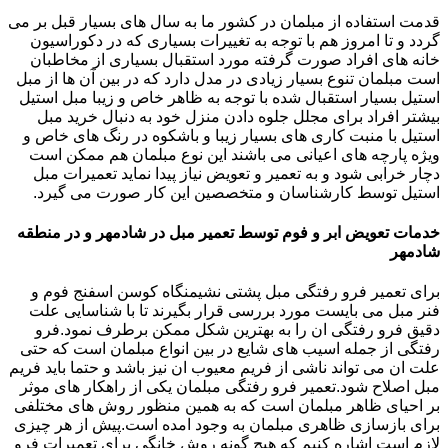
قدمت استفاده از مبلمان در کشور ما به سال های بسیار قبل بر می
گردد و تا امروز هم با توجه به تغییرات بسیاری که در دکوراسیون
خانه های افراد صورت گرفته مورد استقبال بسیاری از مخاطبان
است مبلمان تنوع بسیار زیادی در مدل دارد که در بین آن ها از مبل
استیل بسیار استقبال شده با توجه به ظاهر خاص و زیبا مبل استیل
بیشتر افراد برای مجلل جلوه دادن منزل خود به دنبال خرید مبل
استیل با منبت کاری های بسیار زیبا و باشکوه در رنگ های خاص و
ویژه پارچه های اعیانی می باشند این نوع مبلمان هم ممکن است
دچار خرابی شود و به تعمیر و تعویض نیاز پیدا نماید تعمیرات مبل
استیل توسط کارشناسان و متخصصین این کار صورت می گیرد.
خدمات تعویض ابر و فوم توسط تعمیر مبل در شادمهر و در منطقه
شادمهر
برای تعمیر فرو رفتگی مبل پشتی نشیمنگاه کوسن اسفنج فوم و
فنر مبل می بایست مورد بررسی قرار بگیرند تا با شناسایی علت
دقیق فرو رفتگی ان را به بهترین شکل ممکن برطرف نمود.فرو
رفتگی از جمله اسیب های شایع در بین انواع مبلمان است که حتی
علت ان می تواند ناشی از فریم معیوب ان نیز باشد و حتما باید فریم
مبل اصلاح شود.تعمیر فرو رفتگی مبلمان یکی از راهکار های موثر
بر احیای ظاهر مبلمان است که به همین منظور روش های مختلفی
برای بازسازی ظاهری مبلمان به وجود امده است.پیش از هر چیزی
لازم است اشاره کنیم که هیچ گونه روش خانگی برای تعمیرات فرو