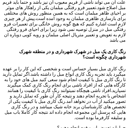
علت ان می تواند ناشی از فریم معیوب ان نیز باشد و حتما باید فریم
مبل اصلاح شود.تعمیر فرو رفتگی مبلمان یکی از راهکار های موثر
بر احیای ظاهر مبلمان است که به همین منظور روش های مختلفی
برای بازسازی ظاهری مبلمان به وجود امده است.پیش از هر چیزی
لازم است اشاره کنیم که هیچ گونه روش خانگی برای تعمیرات فرو
رفتگی مبل در منزل توصیه نمی شود زیرا برای احیای فرو رفتگی
لازم به تعویض و تعمیر متریال اصلی مبلمان و رویه کوبی دوباره ان
می باشد
رنگ کاری یک مبل در شهرک شهرداری و در منطقه شهرک
شهرداری چگونه است؟
رنگ کاری مبل بسیار حساس است و شخصی که این کار را بر عهده
میگیرد باید تجربه رنگ کاری انواع مبل را داشته باشد.اگر تمایل دارید
تا رنگ کاری مبل با کیفیت انجام شود سعی کنید مبل های خود را به
کارگاه هایی که از افراد ناشی برای انجام رنگ کاری کمک میگیرند
نسپارید.افراد ناشی هیچگاه نمیتوانند رنگ کاری با کیفیت را همانند
اشخاص با تجربه انجام دهند و نتیجه کار آن طور که تمایل دارید و
تصور میکنید از آب در نخواهد آمد.رنگ کاری مبل با کیفیت یکی از
تخصص های کارشناسان برند خانه شیک میباشد و در رنگ کاری
هایی که پرسنل این مجموعه انجام داده اند نتیجه کار کاملا باب میل
و سلیقه کارفرما بوده است.
چرا باید تعویض ابر و فوم انجام دهیم؟