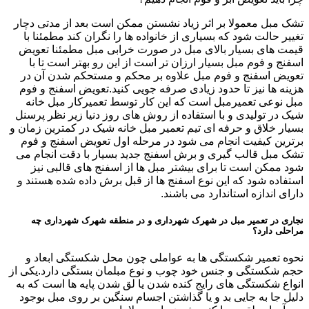
تشک مبل معمولا بر اثر زیاد نشستن ممکن است بعد از مدتی دچار
تغییر حالت شود که بسیاری از خانواده ها را نگران کند مطمئنا با
قیمت های بسیار بالای مبل در صورت خرابی مبل مطمئنا تعویض
اسفنج و فوم مبل بسیار ارزان تر است از این رو بهتر است تا با
تعویض اسفنج و فوم مبل علاوه بر محکم و مستحکم شدن آن در
هزینه ها نیز تا حدود زیادی صرفه جویی کنید.تعویض اسفنج و فوم
مبل نوعی تعمیرمبل است که این کار توسط تعمیرکار مبل خانه
شیک در تولیدی و با استفاده از روش های روز دنیا زیر نظر پرسنل
بسیار خلاق و حرفه ای تیم تعمیر مبل خانه شیک در کمترین زمان و
برترین کیفیت انجام می شود در مرحله اول تعویض اسفنج و فوم
تشک مبل قالب گیری و برش اسفنج جدید بسیار با دقت انجام می
شود ممکن است تا برای بیشتر مبل ها از اسفنج های قالبی نیز
استفاده شود که این نوع اسفنج ها از قبل برش داده شده هستند و
دارای اندازه استاندارد می باشند.
نجاری در تعمیر مبل در شهرک شهرداری و در منطقه شهرک شهرداری چه
مراحلی دارد؟
نحوه تعمیر شکستگی ها به عواملی چون محل شکستگی ابعاد و
حجم شکستگی و جنس خود چوب و نوع مبلمان بستگی دارد.یکی از
انواع شکستگی های رایج کنده شدن یا لق شدن پایه ها است که به
دلیل جا به جایی بد و یا گذاشتن اجسام سنگین بر روی مبل بوجود