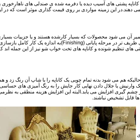
اناپه پشتی های آسیب دیده یا دفرمه شده ی صندلی های ناهارخوری یا
 می دهند.در این زمینه مواردی بر روی قیمت گذاری موثر است که در ا
تعمیر آن می شود محصولات که بسیار کارشده هستند و یا جزییات بسیاری
موثری بر میزان کار و در نتیجه دستمزد تعمیر خواهد بود.برخی کاره
ای تنظیم شونده و کاناپه های تخت خواب شو نیز از این جمله اند که
لیکه هم می شود بدنه تمام چوبی یک کاناپه را با شاپ آن رنگ زد و هم ت
یک وارنیش یا جلال دادن نهایی کار جایش را به رنگ آمیزی های حساسی
 چشم گیری افزایش می یابد.البته این افزایش هزینه منطقی به نظرم
ا قابل تشخیص نباشند.
ی