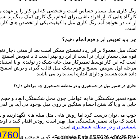
رنگ کاری مبل بسیار حساس است و شخصی که این کار را بر عهده میگیرد
کارگاه هایی که از افراد ناشی برای انجام رنگ کاری کمک میگیرند نسپار
از آب در نخواهد آمد.رنگ کاری مبل با کیفیت یکی از تخصص های کارشنا
است.
چرا باید تعویض ابر و فوم انجام دهیم؟
تشک مبل معمولا بر اثر زیاد نشستن ممکن است بعد از مدتی دچار تغیی
فوم مبل بسیار ارزان تر است از این رو بهتر است تا با تعویض اسفن
است که این کار توسط تعمیرکار مبل خانه شیک در تولیدی و با استفاد
مرحله اول تعویض اسفنج و فوم تشک مبل قالب گیری و برش اسفنج جدید
داده شده هستند و دارای اندازه استاندارد می باشند.
نجاری در تعمیر مبل در شمشیری و در منطقه شمشیری چه مراحلی دارد؟
نحوه تعمیر شکستگی ها به عواملی چون محل شکستگی ابعاد و حجم شک
جایی بد و یا گذاشتن اجسام سنگین بر روی مبل بوجود می آید.این لقی
چوب می توان درست کرد.اما روش هایی مثل میله های نگهدارنده و س
باشید که برای تعمیر شکستگی مبل بهتر است زودتر اقدام کنید تا 
شمشیری و در منطقه شمشیری
است
9760
تلفن تماس فوری
تعمیر مبل شمشیری رویه کوبی شمشیری
8/9/2026 4:36:28 PM
:Published Date: