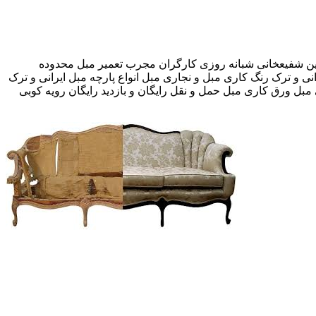
ف بیمه رایگان 09193609760-آقای امین شفیعخانی شبانه روزی کارگران مجرب تعمیر مبل محدوده
ی و ترک رنگ کاری مبل و نجاری مبل انواع پارچه مبل ایرانی و ترک
ل ورق کاری مبل حمل و نقل رایگان و بازدید رایگان رویه کوبی