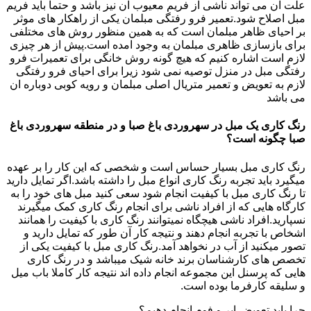
علت ان می تواند ناشی از فریم معیوب ان نیز باشد و حتما باید فریم
مبل اصلاح شود.تعمیر فرو رفتگی مبلمان یکی از راهکار های موثر
بر احیای ظاهر مبلمان است که به همین منظور روش های مختلفی
برای بازسازی ظاهری مبلمان به وجود امده است.پیش از هر چیزی
لازم است اشاره کنیم که هیچ گونه روش خانگی برای تعمیرات فرو
رفتگی مبل در منزل توصیه نمی شود زیرا برای احیای فرو رفتگی
لازم به تعویض و تعمیر متریال اصلی مبلمان و رویه کوبی دوباره ان
می باشد
رنگ کاری یک مبل در سهروردی باغ صبا و در منطقه سهروردی باغ
صبا چگونه است؟
رنگ کاری مبل بسیار حساس است و شخصی که این کار را بر عهده
میگیرد باید تجربه رنگ کاری انواع مبل را داشته باشد.اگر تمایل دارید
تا رنگ کاری مبل با کیفیت انجام شود سعی کنید مبل های خود را به
کارگاه هایی که از افراد ناشی برای انجام رنگ کاری کمک میگیرند
نسپارید.افراد ناشی هیچگاه نمیتوانند رنگ کاری با کیفیت را همانند
اشخاص با تجربه انجام دهند و نتیجه کار آن طور که تمایل دارید و
تصور میکنید از آب در نخواهد آمد.رنگ کاری مبل با کیفیت یکی از
تخصص های کارشناسان برند خانه شیک میباشد و در رنگ کاری
هایی که پرسنل این مجموعه انجام داده اند نتیجه کار کاملا باب میل
و سلیقه کارفرما بوده است.
چرا باید تعویض ابر و فوم انجام دهیم؟