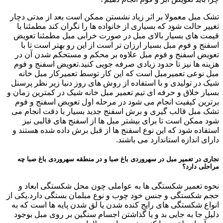
تشک مبل معمولا بر اثر زیاد نشستن ممکن است بعد از مدتی دچار
تغییر حالت شود که بسیاری از خانواده ها را نگران کند مطمئنا با
قیمت های بسیار بالای مبل در صورت خرابی مبل مطمئنا تعویض
اسفنج و فوم مبل بسیار ارزان تر است از این رو بهتر است تا با
تعویض اسفنج و فوم مبل علاوه بر محکم و مستحکم شدن آن در
هزینه ها نیز تا حدود زیادی صرفه جویی کنید.تعویض اسفنج و فوم
مبل نوعی تعمیرمبل است که این کار توسط تعمیرکار مبل خانه
شیک در تولیدی و با استفاده از روش های روز دنیا زیر نظر پرسنل
بسیار خلاق و حرفه ای تیم تعمیر مبل خانه شیک در کمترین زمان و
برترین کیفیت انجام می شود در مرحله اول تعویض اسفنج و فوم
تشک مبل قالب گیری و برش اسفنج جدید بسیار با دقت انجام می
شود ممکن است تا برای بیشتر مبل ها از اسفنج های قالبی نیز
استفاده شود که این نوع اسفنج ها از قبل برش داده شده هستند و
دارای اندازه استاندارد می باشند.
نجاری در تعمیر مبل در سهروردی باغ صبا و در منطقه سهروردی باغ صبا چه
مراحلی دارد؟
نحوه تعمیر شکستگی ها به عواملی چون محل شکستگی ابعاد و
حجم شکستگی و جنس خود چوب و نوع مبلمان بستگی دارد.یکی از
انواع شکستگی های رایج کنده شدن یا لق شدن پایه ها است که به
دلیل جا به جایی بد و یا گذاشتن اجسام سنگین بر روی مبل بوجود