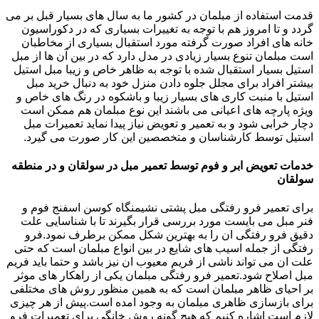
قدمت استفاده از مبلمان در کشور ما به سال های بسیار قبل بر می
گردد و تا امروز هم با توجه به تغییرات بسیاری که در دکوراسیون
خانه های افراد صورت گرفته مورد استقبال بسیاری از مخاطبان
است مبلمان تنوع بسیار زیادی در مدل دارد که در بین آن ها از مبل
استیل بسیار استقبال شده با توجه به ظاهر خاص و زیبا مبل استیل
بیشتر افراد برای مجلل جلوه دادن منزل خود به دنبال خرید مبل
استیل با منبت کاری های بسیار زیبا و باشکوه در رنگ های خاص و
ویژه پارچه های اعیانی می باشند این نوع مبلمان هم ممکن است
دچار خرابی شود و به تعمیر و تعویض نیاز پیدا نماید تعمیرات مبل
استیل توسط کارشناسان و متخصصین این کار صورت می گیرد.
خدمات تعویض ابر و فوم توسط تعمیر مبل در سولقان و در منطقه
سولقان
برای تعمیر فرو رفتگی مبل پشتی نشیمنگاه کوسن اسفنج فوم و
فنر مبل می بایست مورد بررسی قرار بگیرند تا با شناسایی علت
دقیق فرو رفتگی ان را به بهترین شکل ممکن برطرف نمود.فرو
رفتگی از جمله اسیب های شایع در بین انواع مبلمان است که حتی
علت ان می تواند ناشی از فریم معیوب ان نیز باشد و حتما باید فریم
مبل اصلاح شود.تعمیر فرو رفتگی مبلمان یکی از راهکار های موثر
بر احیای ظاهر مبلمان است که به همین منظور روش های مختلفی
برای بازسازی ظاهری مبلمان به وجود امده است.پیش از هر چیزی
لازم است اشاره کنیم که هیچ گونه روش خانگی برای تعمیرات فرو