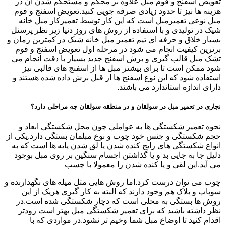
تعویض اسفنج و فوم مبل علاوه بر محکم و مستحکم شدن آن در
هزینه ها نیز تا حدود زیادی صرفه جویی کنید.تعویض اسفنج و فوم
مبل نوعی تعمیرمبل است که این کار توسط تعمیرکار مبل خانه
شیک در تولیدی و با استفاده از روش های روز دنیا زیر نظر پرسنل
بسیار خلاق و حرفه ای تیم تعمیر مبل خانه شیک در کمترین زمان و
برترین کیفیت انجام می شود در مرحله اول تعویض اسفنج و فوم
تشک مبل قالب گیری و برش اسفنج جدید بسیار با دقت انجام می
شود ممکن است تا برای بیشتر مبل ها از اسفنج های قالبی نیز
استفاده شود که این نوع اسفنج ها از قبل برش داده شده هستند و
دارای اندازه استاندارد می باشند.
نجاری در تعمیر مبل در سولقان و در منطقه سولقان چه مراحلی دارد؟
نحوه تعمیر شکستگی ها به عواملی چون محل شکستگی ابعاد و
حجم شکستگی و جنس خود چوب و نوع مبلمان بستگی دارد.یکی از
انواع شکستگی های رایج کنده شدن یا لق شدن پایه ها است که به
دلیل جا به جایی بد و یا گذاشتن اجسام سنگین بر روی مبل بوجود
می آید.این لقی و یا کنده شدن را معمولا با چسب
چوب می توان درست کرد.اما روش هایی مثل میله های نگهدارنده و
سوپاپ و بلاک هم وجود دارند که البته به کار گیری هریک از این
روش ها بستگی به محلی است که دچار شکستگی شده است.در
نظر داشته باشید که برای تعمیر شکستگی مبل بهتر است زودتر
اقدام کنید تا اوضاع مبل شما وخیم تر نشود.در مواردی که با