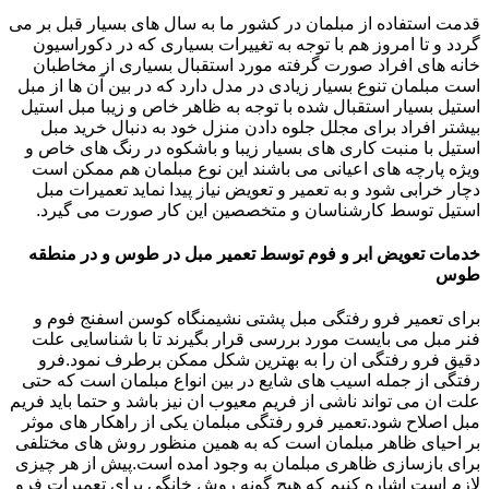
قدمت استفاده از مبلمان در کشور ما به سال های بسیار قبل بر می
گردد و تا امروز هم با توجه به تغییرات بسیاری که در دکوراسیون
خانه های افراد صورت گرفته مورد استقبال بسیاری از مخاطبان
است مبلمان تنوع بسیار زیادی در مدل دارد که در بین آن ها از مبل
استیل بسیار استقبال شده با توجه به ظاهر خاص و زیبا مبل استیل
بیشتر افراد برای مجلل جلوه دادن منزل خود به دنبال خرید مبل
استیل با منبت کاری های بسیار زیبا و باشکوه در رنگ های خاص و
ویژه پارچه های اعیانی می باشند این نوع مبلمان هم ممکن است
دچار خرابی شود و به تعمیر و تعویض نیاز پیدا نماید تعمیرات مبل
استیل توسط کارشناسان و متخصصین این کار صورت می گیرد.
خدمات تعویض ابر و فوم توسط تعمیر مبل در طوس و در منطقه
طوس
برای تعمیر فرو رفتگی مبل پشتی نشیمنگاه کوسن اسفنج فوم و
فنر مبل می بایست مورد بررسی قرار بگیرند تا با شناسایی علت
دقیق فرو رفتگی ان را به بهترین شکل ممکن برطرف نمود.فرو
رفتگی از جمله اسیب های شایع در بین انواع مبلمان است که حتی
علت ان می تواند ناشی از فریم معیوب ان نیز باشد و حتما باید فریم
مبل اصلاح شود.تعمیر فرو رفتگی مبلمان یکی از راهکار های موثر
بر احیای ظاهر مبلمان است که به همین منظور روش های مختلفی
برای بازسازی ظاهری مبلمان به وجود امده است.پیش از هر چیزی
لازم است اشاره کنیم که هیچ گونه روش خانگی برای تعمیرات فرو