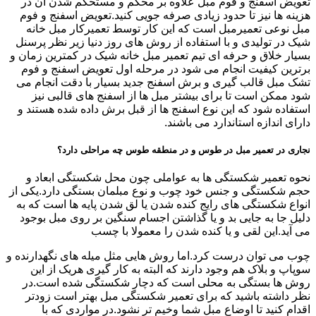
تعویض اسفنج و فوم مبل علاوه بر محکم و مستحکم شدن آن در
هزینه ها نیز تا حدود زیادی صرفه جویی کنید.تعویض اسفنج و فوم
مبل نوعی تعمیرمبل است که این کار توسط تعمیرکار مبل خانه
شیک در تولیدی و با استفاده از روش های روز دنیا زیر نظر پرسنل
بسیار خلاق و حرفه ای تیم تعمیر مبل خانه شیک در کمترین زمان و
برترین کیفیت انجام می شود در مرحله اول تعویض اسفنج و فوم
تشک مبل قالب گیری و برش اسفنج جدید بسیار با دقت انجام می
شود ممکن است تا برای بیشتر مبل ها از اسفنج های قالبی نیز
استفاده شود که این نوع اسفنج ها از قبل برش داده شده هستند و
دارای اندازه استاندارد می باشند.
نجاری در تعمیر مبل در طوس و در منطقه طوس چه مراحلی دارد؟
نحوه تعمیر شکستگی ها به عواملی چون محل شکستگی ابعاد و
حجم شکستگی و جنس خود چوب و نوع مبلمان بستگی دارد.یکی از
انواع شکستگی های رایج کنده شدن یا لق شدن پایه ها است که به
دلیل جا به جایی بد و یا گذاشتن اجسام سنگین بر روی مبل بوجود
می آید.این لقی و یا کنده شدن را معمولا با چسب
چوب می توان درست کرد.اما روش هایی مثل میله های نگهدارنده و
سوپاپ و بلاک هم وجود دارند که البته به کار گیری هریک از این
روش ها بستگی به محلی است که دچار شکستگی شده است.در
نظر داشته باشید که برای تعمیر شکستگی مبل بهتر است زودتر
اقدام کنید تا اوضاع مبل شما وخیم تر نشود.در مواردی که با