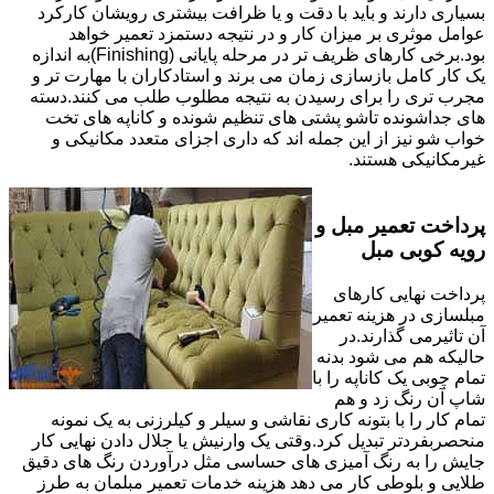
بسیاری دارند و باید با دقت و یا ظرافت بیشتری رویشان کارکرد
عوامل موثری بر میزان کار و در نتیجه دستمزد تعمیر خواهد
بود.برخی کارهای ظریف تر در مرحله پایانی (Finishing)به اندازه
یک کار کامل بازسازی زمان می برند و استادکاران با مهارت تر و
مجرب تری را برای رسیدن به نتیجه مطلوب طلب می کنند.دسته
های جداشونده تاشو پشتی های تنظیم شونده و کاناپه های تخت
خواب شو نیز از این جمله اند که داری اجزای متعدد مکانیکی و
غیرمکانیکی هستند.
پرداخت تعمیر مبل و
رویه کوبی مبل
پرداخت نهایی کارهای
مبلسازی در هزینه تعمیر
آن تاثیرمی گذارند.در
حالیکه هم می شود بدنه
تمام چوبی یک کاناپه را با
شاپ آن رنگ زد و هم
تمام کار را با بتونه کاری نقاشی و سیلر و کیلرزنی به یک نمونه
منحصربفردتر تبدیل کرد.وقتی یک وارنیش یا جلال دادن نهایی کار
جایش را به رنگ آمیزی های حساسی مثل درآوردن رنگ های دقیق
طلایی و بلوطی کار می دهد هزینه خدمات تعمیر مبلمان به طرز