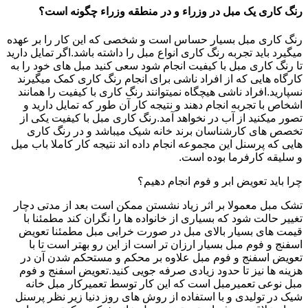
رنگ کاری یک مبل در وزراء و در منطقه وزراء چگونه است؟
رنگ کاری مبل بسیار حساس است و شخصی که این کار را بر عهده
میگیرد باید تجربه رنگ کاری انواع مبل را داشته باشد.اگر تمایل دارید
تا رنگ کاری مبل با کیفیت انجام شود سعی کنید مبل های خود را به
کارگاه هایی که از افراد ناشی برای انجام رنگ کاری کمک میگیرند
نسپارید.افراد ناشی هیچگاه نمیتوانند رنگ کاری با کیفیت را همانند
اشخاص با تجربه انجام دهند و نتیجه کار آن طور که تمایل دارید و
تصور میکنید از آب در نخواهد آمد.رنگ کاری مبل با کیفیت یکی از
تخصص های کارشناسان برند خانه شیک میباشد و در رنگ کاری
هایی که پرسنل این مجموعه انجام داده اند نتیجه کار کاملا باب میل
و سلیقه کارفرما بوده است.
چرا باید تعویض ابر و فوم انجام دهیم؟
تشک مبل معمولا بر اثر زیاد نشستن ممکن است بعد از مدتی دچار
تغییر حالت شود که بسیاری از خانواده ها را نگران کند مطمئنا با
قیمت های بسیار بالای مبل در صورت خرابی مبل مطمئنا تعویض
اسفنج و فوم مبل بسیار ارزان تر است از این رو بهتر است تا با
تعویض اسفنج و فوم مبل علاوه بر محکم و مستحکم شدن آن در
هزینه ها نیز تا حدود زیادی صرفه جویی کنید.تعویض اسفنج و فوم
مبل نوعی تعمیرمبل است که این کار توسط تعمیرکار مبل خانه
شیک در تولیدی و با استفاده از روش های روز دنیا زیر نظر پرسنل