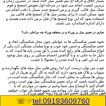
بسیار خلاق و حرفه ای تیم تعمیر مبل خانه شیک در کمترین زمان و
برترین کیفیت انجام می شود در مرحله اول تعویض اسفنج و فوم
تشک مبل قالب گیری و برش اسفنج جدید بسیار با دقت انجام می
شود ممکن است تا برای بیشتر مبل ها از اسفنج های قالبی نیز
استفاده شود که این نوع اسفنج ها از قبل برش داده شده هستند و
دارای اندازه استاندارد می باشند.
نجاری در تعمیر مبل در وزراء و در منطقه وزراء چه مراحلی دارد؟
نحوه تعمیر شکستگی ها به عواملی چون محل شکستگی ابعاد و
حجم شکستگی و جنس خود چوب و نوع مبلمان بستگی دارد.یکی از
انواع شکستگی های رایج کنده شدن یا لق شدن پایه ها است که به
دلیل جا به جایی بد و یا گذاشتن اجسام سنگین بر روی مبل بوجود
می آید.این لقی و یا کنده شدن را معمولا با چسب
چوب می توان درست کرد.اما روش هایی مثل میله های نگهدارنده و
سوپاپ و بلاک هم وجود دارند که البته به کار گیری هریک از این
روش ها بستگی به محلی است که دچار شکستگی شده است.در
نظر داشته باشید که برای تعمیر شکستگی مبل بهتر است زودتر
اقدام کنید تا اوضاع مبل شما وخیم تر نشود.در مواردی که با
شکستگی چوب مبل تان مواجه می شوید فقط یک جواب خواهید
تلفن تماس فوری
تعمیر مبل وزراء رویه کوبی وزراء
داشت.آن هم
تعمیر مبل در وزراء و در منطقه وزراء
است
☞☏
tel:09193609760
8/9/2026 8:33:04 PM
:Published Date: