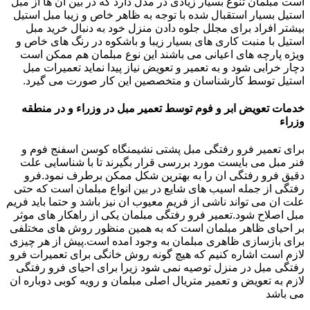
است مبلمان تنوع بسیار زیادی در مدل دارد که در بین آن ها از مبل
استیل بسیار استقبال شده با توجه به ظاهر خاص و زیبا مبل استیل
بیشتر افراد برای مجلل جلوه دادن منزل خود به دنبال خرید مبل
استیل با منبت کاری های بسیار زیبا و باشکوه در رنگ های خاص و
ویژه پارچه های اعیانی می باشند این نوع مبلمان هم ممکن است
دچار خرابی شود و به تعمیر و تعویض نیاز پیدا نماید تعمیرات مبل
استیل توسط کارشناسان و متخصصین این کار صورت می گیرد.
خدمات تعویض ابر و فوم توسط تعمیر مبل در وزراء و در منطقه
وزراء
برای تعمیر فرو رفتگی مبل پشتی نشیمنگاه کوسن اسفنج فوم و
فنر مبل می بایست مورد بررسی قرار بگیرند تا با شناسایی علت
دقیق فرو رفتگی ان را به بهترین شکل ممکن برطرف نمود.فرو
رفتگی از جمله اسیب های شایع در بین انواع مبلمان است که حتی
علت ان می تواند ناشی از فریم معیوب ان نیز باشد و حتما باید فریم
مبل اصلاح شود.تعمیر فرو رفتگی مبلمان یکی از راهکار های موثر
بر احیای ظاهر مبلمان است که به همین منظور روش های مختلفی
برای بازسازی ظاهری مبلمان به وجود امده است.پیش از هر چیزی
لازم است اشاره کنیم که هیچ گونه روش خانگی برای تعمیرات فرو
رفتگی مبل در منزل توصیه نمی شود زیرا برای احیای فرو رفتگی
لازم به تعویض و تعمیر متریال اصلی مبلمان و رویه کوبی دوباره ان
می باشد