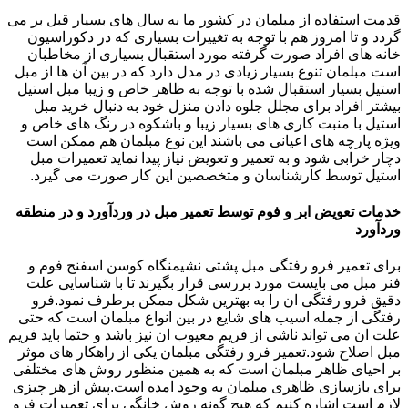
قدمت استفاده از مبلمان در کشور ما به سال های بسیار قبل بر می
گردد و تا امروز هم با توجه به تغییرات بسیاری که در دکوراسیون
خانه های افراد صورت گرفته مورد استقبال بسیاری از مخاطبان
است مبلمان تنوع بسیار زیادی در مدل دارد که در بین آن ها از مبل
استیل بسیار استقبال شده با توجه به ظاهر خاص و زیبا مبل استیل
بیشتر افراد برای مجلل جلوه دادن منزل خود به دنبال خرید مبل
استیل با منبت کاری های بسیار زیبا و باشکوه در رنگ های خاص و
ویژه پارچه های اعیانی می باشند این نوع مبلمان هم ممکن است
دچار خرابی شود و به تعمیر و تعویض نیاز پیدا نماید تعمیرات مبل
استیل توسط کارشناسان و متخصصین این کار صورت می گیرد.
خدمات تعویض ابر و فوم توسط تعمیر مبل در وردآورد و در منطقه
وردآورد
برای تعمیر فرو رفتگی مبل پشتی نشیمنگاه کوسن اسفنج فوم و
فنر مبل می بایست مورد بررسی قرار بگیرند تا با شناسایی علت
دقیق فرو رفتگی ان را به بهترین شکل ممکن برطرف نمود.فرو
رفتگی از جمله اسیب های شایع در بین انواع مبلمان است که حتی
علت ان می تواند ناشی از فریم معیوب ان نیز باشد و حتما باید فریم
مبل اصلاح شود.تعمیر فرو رفتگی مبلمان یکی از راهکار های موثر
بر احیای ظاهر مبلمان است که به همین منظور روش های مختلفی
برای بازسازی ظاهری مبلمان به وجود امده است.پیش از هر چیزی
لازم است اشاره کنیم که هیچ گونه روش خانگی برای تعمیرات فرو