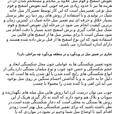
تعویض اسفنج و فوم مبل علاوه بر محکم و مستحکم شدن آن در
هزینه ها نیز تا حدود زیادی صرفه جویی کنید.تعویض اسفنج و فوم
مبل نوعی تعمیرمبل است که این کار توسط تعمیرکار مبل خانه
شیک در تولیدی و با استفاده از روش های روز دنیا زیر نظر پرسنل
بسیار خلاق و حرفه ای تیم تعمیر مبل خانه شیک در کمترین زمان و
برترین کیفیت انجام می شود در مرحله اول تعویض اسفنج و فوم
تشک مبل قالب گیری و برش اسفنج جدید بسیار با دقت انجام می
شود ممکن است تا برای بیشتر مبل ها از اسفنج های قالبی نیز
استفاده شود که این نوع اسفنج ها از قبل برش داده شده هستند و
دارای اندازه استاندارد می باشند.
نجاری در تعمیر مبل در وردآورد و در منطقه وردآورد چه مراحلی دارد؟
نحوه تعمیر شکستگی ها به عواملی چون محل شکستگی ابعاد و
حجم شکستگی و جنس خود چوب و نوع مبلمان بستگی دارد.یکی از
انواع شکستگی های رایج کنده شدن یا لق شدن پایه ها است که به
دلیل جا به جایی بد و یا گذاشتن اجسام سنگین بر روی مبل بوجود
می آید.این لقی و یا کنده شدن را معمولا با چسب
چوب می توان درست کرد.اما روش هایی مثل میله های نگهدارنده و
سوپاپ و بلاک هم وجود دارند که البته به کار گیری هریک از این
روش ها بستگی به محلی است که دچار شکستگی شده است.در
نظر داشته باشید که برای تعمیر شکستگی مبل بهتر است زودتر
اقدام کنید تا اوضاع مبل شما وخیم تر نشود.در مواردی که با