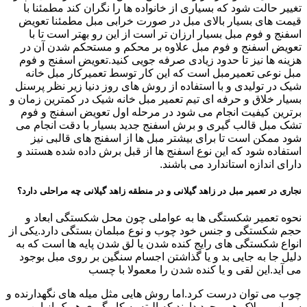
تغییر حالت شود که بسیاری از خانواده ها را نگران کند مطمئنا با
قیمت های بسیار بالای مبل در صورت خرابی مبل مطمئنا تعویض
اسفنج و فوم مبل بسیار ارزان تر است از این رو بهتر است تا با
تعویض اسفنج و فوم مبل علاوه بر محکم و مستحکم شدن آن در
هزینه ها نیز تا حدود زیادی صرفه جویی کنید.تعویض اسفنج و فوم
مبل نوعی تعمیرمبل است که این کار توسط تعمیرکار مبل خانه
شیک در تولیدی و با استفاده از روش های روز دنیا زیر نظر پرسنل
بسیار خلاق و حرفه ای تیم تعمیر مبل خانه شیک در کمترین زمان و
برترین کیفیت انجام می شود در مرحله اول تعویض اسفنج و فوم
تشک مبل قالب گیری و برش اسفنج جدید بسیار با دقت انجام می
شود ممکن است تا برای بیشتر مبل ها از اسفنج های قالبی نیز
استفاده شود که این نوع اسفنج ها از قبل برش داده شده هستند و
دارای اندازه استاندارد می باشند.
نجاری در تعمیر مبل در زاهد گیلانی و در منطقه زاهد گیلانی چه مراحلی دارد؟
نحوه تعمیر شکستگی ها به عواملی چون محل شکستگی ابعاد و
حجم شکستگی و جنس خود چوب و نوع مبلمان بستگی دارد.یکی از
انواع شکستگی های رایج کنده شدن یا لق شدن پایه ها است که به
دلیل جا به جایی بد و یا گذاشتن اجسام سنگین بر روی مبل بوجود
می آید.این لقی و یا کنده شدن را معمولا با چسب
چوب می توان درست کرد.اما روش هایی مثل میله های نگهدارنده و
سوپاپ و بلاک هم وجود دارند که البته به کار گیری هریک از این