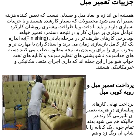
جزییات تعمیر مبل
همیشه این اندازه و ابعاد مبل و صندلی نیست که تعیین کننده هزینه
تعمیر آن می شود محصولات که بسیار کارشده هستند و یا جزییات
بسیاری دارند و باید با دقت و یا ظرافت بیشتری رویشان کارکرد
عوامل موثری بر میزان کار و در نتیجه دستمزد تعمیر خواهد
بود.برخی کارهای ظریف تر در مرحله پایانی (Finishing)به اندازه
یک کار کامل بازسازی زمان می برند و استادکاران با مهارت تر و
مجرب تری را برای رسیدن به نتیجه مطلوب طلب می کنند.دسته
های جداشونده تاشو پشتی های تنظیم شونده و کاناپه های تخت
خواب شو نیز از این جمله اند که داری اجزای متعدد مکانیکی و
غیرمکانیکی هستند.
پرداخت تعمیر مبل و
رویه کوبی مبل
پرداخت نهایی کارهای
مبلسازی در هزینه تعمیر
آن تاثیرمی گذارند.در
حالیکه هم می شود بدنه
تمام چوبی یک کاناپه را با
شاپ آن رنگ زد و هم