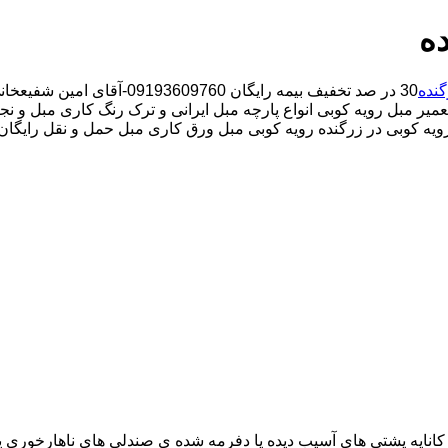
ده
گنده
30 در صد تخفیف بیمه رایگان 09193609760-آقای امین شفیعخانی شبانه روزی کارگران مجرب تعمیر مبل محدوده زرگنده
یر مبل رویه کوبی انواع پارچه مبل ایرانی و ترک رنگ کاری مبل و نجا
رویه کوبی در زرگنده رویه کوبی مبل ورق کاری مبل حمل و نقل رایگان و
اناپه پشتی های آسیب دیده یا دفرمه شده ی صندلی های ناهارخوری یا