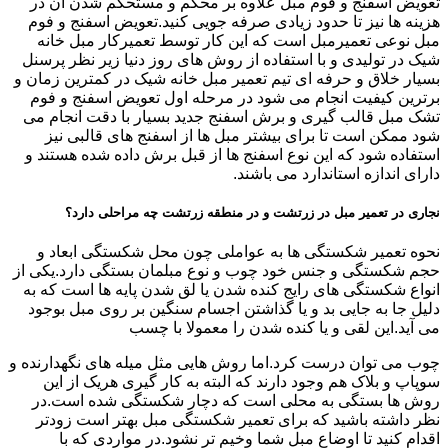
تعویض اسفنج و فوم مبل علاوه بر محکم و مستحکم شدن آن در
هزینه ها نیز تا حدود زیادی صرفه جویی کنید.تعویض اسفنج و فوم
مبل نوعی تعمیرمبل است که این کار توسط تعمیرکار مبل خانه
شیک در تولیدی و با استفاده از روش های روز دنیا زیر نظر پرسنل
بسیار خلاق و حرفه ای تیم تعمیر مبل خانه شیک در کمترین زمان و
برترین کیفیت انجام می شود در مرحله اول تعویض اسفنج و فوم
تشک مبل قالب گیری و برش اسفنج جدید بسیار با دقت انجام می
شود ممکن است تا برای بیشتر مبل ها از اسفنج های قالبی نیز
استفاده شود که این نوع اسفنج ها از قبل برش داده شده هستند و
دارای اندازه استاندارد می باشند.
نجاری در تعمیر مبل در زرتشت و در منطقه زرتشت چه مراحلی دارد؟
نحوه تعمیر شکستگی ها به عواملی چون محل شکستگی ابعاد و
حجم شکستگی و جنس خود چوب و نوع مبلمان بستگی دارد.یکی از
انواع شکستگی های رایج کنده شدن یا لق شدن پایه ها است که به
دلیل جا به جایی بد و یا گذاشتن اجسام سنگین بر روی مبل بوجود
می آید.این لقی و یا کنده شدن را معمولا با چسب
چوب می توان درست کرد.اما روش هایی مثل میله های نگهدارنده و
سوپاپ و بلاک هم وجود دارند که البته به کار گیری هریک از این
روش ها بستگی به محلی است که دچار شکستگی شده است.در
نظر داشته باشید که برای تعمیر شکستگی مبل بهتر است زودتر
اقدام کنید تا اوضاع مبل شما وخیم تر نشود.در مواردی که با