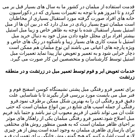
قدمت استفاده از مبلمان در کشور ما به سال های بسیار قبل بر می
گردد و تا امروز هم با توجه به تغییرات بسیاری که در دکوراسیون
خانه های افراد صورت گرفته مورد استقبال بسیاری از مخاطبان
است مبلمان تنوع بسیار زیادی در مدل دارد که در بین آن ها از مبل
استیل بسیار استقبال شده با توجه به ظاهر خاص و زیبا مبل استیل
بیشتر افراد برای مجلل جلوه دادن منزل خود به دنبال خرید مبل
استیل با منبت کاری های بسیار زیبا و باشکوه در رنگ های خاص و
ویژه پارچه های اعیانی می باشند این نوع مبلمان هم ممکن است
دچار خرابی شود و به تعمیر و تعویض نیاز پیدا نماید تعمیرات مبل
استیل توسط کارشناسان و متخصصین این کار صورت می گیرد.
خدمات تعویض ابر و فوم توسط تعمیر مبل در زرتشت و در منطقه
زرتشت
برای تعمیر فرو رفتگی مبل پشتی نشیمنگاه کوسن اسفنج فوم و
فنر مبل می بایست مورد بررسی قرار بگیرند تا با شناسایی علت
دقیق فرو رفتگی ان را به بهترین شکل ممکن برطرف نمود.فرو
رفتگی از جمله اسیب های شایع در بین انواع مبلمان است که حتی
علت ان می تواند ناشی از فریم معیوب ان نیز باشد و حتما باید فریم
مبل اصلاح شود.تعمیر فرو رفتگی مبلمان یکی از راهکار های موثر
بر احیای ظاهر مبلمان است که به همین منظور روش های مختلفی
برای بازسازی ظاهری مبلمان به وجود امده است.پیش از هر چیزی
لازم است اشاره کنیم که هیچ گونه روش خانگی برای تعمیرات فرو