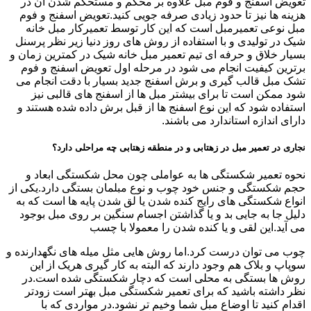
تعویض اسفنج و فوم مبل علاوه بر محکم و مستحکم شدن آن در
هزینه ها نیز تا حدود زیادی صرفه جویی کنید.تعویض اسفنج و فوم
مبل نوعی تعمیرمبل است که این کار توسط تعمیرکار مبل خانه
شیک در تولیدی و با استفاده از روش های روز دنیا زیر نظر پرسنل
بسیار خلاق و حرفه ای تیم تعمیر مبل خانه شیک در کمترین زمان و
برترین کیفیت انجام می شود در مرحله اول تعویض اسفنج و فوم
تشک مبل قالب گیری و برش اسفنج جدید بسیار با دقت انجام می
شود ممکن است تا برای بیشتر مبل ها از اسفنج های قالبی نیز
استفاده شود که این نوع اسفنج ها از قبل برش داده شده هستند و
دارای اندازه استاندارد می باشند.
نجاری در تعمیر مبل در زهتابی و در منطقه زهتابی چه مراحلی دارد؟
نحوه تعمیر شکستگی ها به عواملی چون محل شکستگی ابعاد و
حجم شکستگی و جنس خود چوب و نوع مبلمان بستگی دارد.یکی از
انواع شکستگی های رایج کنده شدن یا لق شدن پایه ها است که به
دلیل جا به جایی بد و یا گذاشتن اجسام سنگین بر روی مبل بوجود
می آید.این لقی و یا کنده شدن را معمولا با چسب
چوب می توان درست کرد.اما روش هایی مثل میله های نگهدارنده و
سوپاپ و بلاک هم وجود دارند که البته به کار گیری هریک از این
روش ها بستگی به محلی است که دچار شکستگی شده است.در
نظر داشته باشید که برای تعمیر شکستگی مبل بهتر است زودتر
اقدام کنید تا اوضاع مبل شما وخیم تر نشود.در مواردی که با