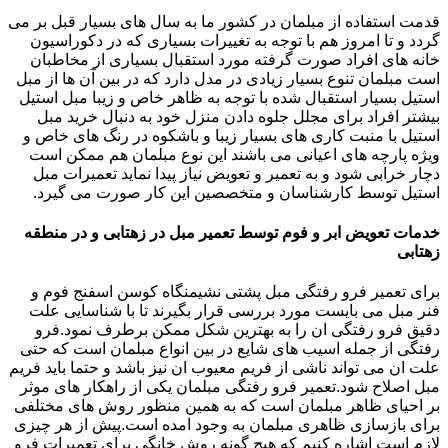
قدمت استفاده از مبلمان در کشور ما به سال های بسیار قبل بر می
گردد و تا امروز هم با توجه به تغییرات بسیاری که در دکوراسیون
خانه های افراد صورت گرفته مورد استقبال بسیاری از مخاطبان
است مبلمان تنوع بسیار زیادی در مدل دارد که در بین آن ها از مبل
استیل بسیار استقبال شده با توجه به ظاهر خاص و زیبا مبل استیل
بیشتر افراد برای مجلل جلوه دادن منزل خود به دنبال خرید مبل
استیل با منبت کاری های بسیار زیبا و باشکوه در رنگ های خاص و
ویژه پارچه های اعیانی می باشند این نوع مبلمان هم ممکن است
دچار خرابی شود و به تعمیر و تعویض نیاز پیدا نماید تعمیرات مبل
استیل توسط کارشناسان و متخصصین این کار صورت می گیرد.
خدمات تعویض ابر و فوم توسط تعمیر مبل در زهتابی و در منطقه
زهتابی
برای تعمیر فرو رفتگی مبل پشتی نشیمنگاه کوسن اسفنج فوم و
فنر مبل می بایست مورد بررسی قرار بگیرند تا با شناسایی علت
دقیق فرو رفتگی ان را به بهترین شکل ممکن برطرف نمود.فرو
رفتگی از جمله اسیب های شایع در بین انواع مبلمان است که حتی
علت ان می تواند ناشی از فریم معیوب ان نیز باشد و حتما باید فریم
مبل اصلاح شود.تعمیر فرو رفتگی مبلمان یکی از راهکار های موثر
بر احیای ظاهر مبلمان است که به همین منظور روش های مختلفی
برای بازسازی ظاهری مبلمان به وجود امده است.پیش از هر چیزی
لازم است اشاره کنیم که هیچ گونه روش خانگی برای تعمیرات فرو