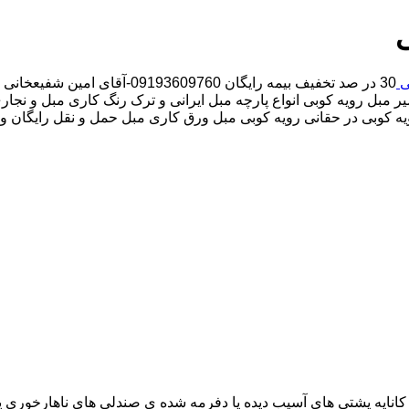
ی
ی
30 در صد تخفیف بیمه رایگان 09193609760-آقای امین شفیعخانی شبانه روزی کارگران مجرب تعمیر مبل محدوده حقانی
ر مبل رویه کوبی انواع پارچه مبل ایرانی و ترک رنگ کاری مبل و نجاری
یه کوبی در حقانی رویه کوبی مبل ورق کاری مبل حمل و نقل رایگان و ب
اناپه پشتی های آسیب دیده یا دفرمه شده ی صندلی های ناهارخوری یا